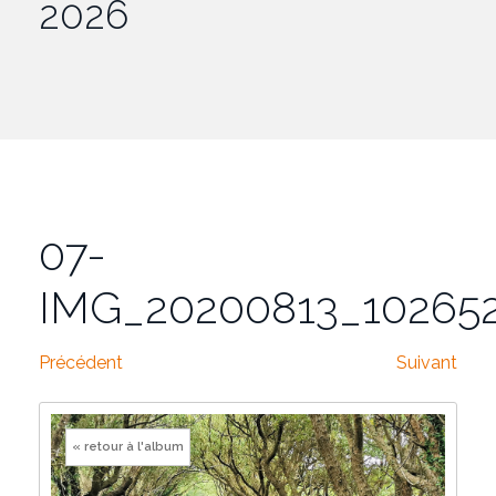
2026
07-
IMG_20200813_10265
Précédent
Suivant
« retour à l'album