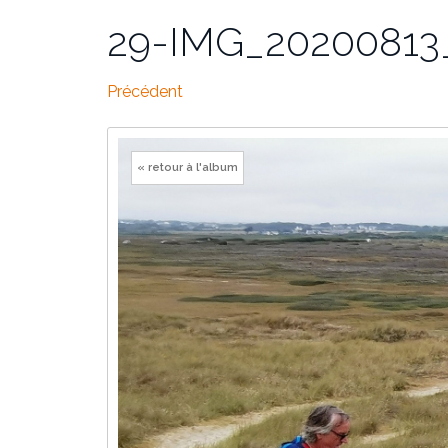
29-IMG_20200813_
Précédent
« retour à l'album