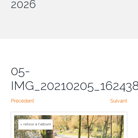
2026
05-
IMG_20210205_16243
Précédent
Suivant
« retour à l'album