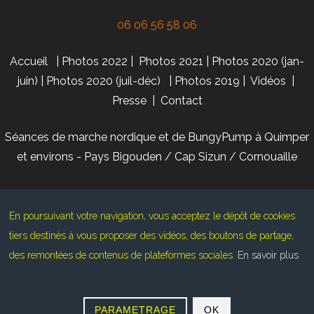
06 06 56 58 06
Accueil
|
Photos 2022
|
Photos 2021
|
Photos 2020 (jan-
juin)
|
Photos 2020 (juil-déc)
|
Photos 2019
|
Vidéos
|
Presse
|
Contact
Séances de marche nordique et de BungyPump à Quimper
et environs - Pays Bigouden / Cap Sizun / Cornouaille
En poursuivant votre navigation, vous acceptez le dépôt de cookies
tiers destinés à vous proposer des vidéos, des boutons de partage,
© 2019
MARCHE NORDIQUE & BUNGYPUMP -
des remontées de contenus de plateformes sociales.
En savoir plus
VINCENT DAUGUET - NATURE SPORT BIEN-ÊTRE
Mentions
légales
- TOUS DROITS RÉSERVÉS WWW.ASAHI-
MEDIAS.FR
PARAMETRAGE
OK