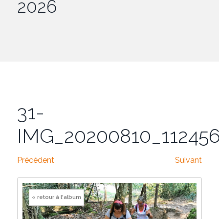
2026
31-
IMG_20200810_11245
Précédent
Suivant
« retour à l'album